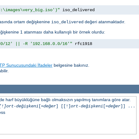
d:\images\very_big.iso')"
 iso_delivered
sında ortam değişkenine
değeri atanmaktadır.
iso_delivered
ğişkenine 1 atanması daha kullanışlı bir örnek olurdu:
.0/12' || -R '192.168.0.0/16'"
 rfc1918
P Sunucusundaki İfadeler
belgesine bakınız.
ilir.
inde harf büyüklüğüne bağlı olmaksızın yapılmış tanımlara göre atar.
[!]ort-değişkeni
[=
değer
] [[!]
ort-değişkeni
[=
değer
]] ...
ess