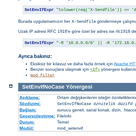
SetEnvIfExpr
"tolower(req('X-Sendfile')) == '
Burada uygulamamızın her
göndermeye çalışma
X-Sendfile
Uzak IP adresi RFC 1918'e göre özel bir adres ise rfc1918 de
SetEnvIfExpr
"-R '10.0.0.0/8' || -R '172.16.0
Ayrıca bakınız:
Eksiksiz bir kılavuz ve daha fazla örnek için
Apache HTT
Benzer sonuçlara ulaşmak için
yönergesi kullanılab
<If>
mod_filter
SetEnvIfNoCase
Yönergesi
Açıklama:
Ortam değişkenlerini isteğin öznitelikler
Sözdizimi:
SetEnvIfNoCase
öznitelik düzifd 
Bağlam:
sunucu geneli, sanal konak, dizin, .htacc
Geçersizleştirme:
FileInfo
Durum:
Temel
Modül:
mod_setenvif