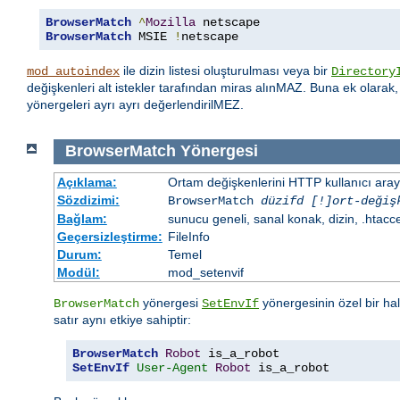
BrowserMatch
^
Mozilla
BrowserMatch
 MSIE 
!
netscape
ile dizin listesi oluşturulması veya bir
mod_autoindex
Directory
değişkenleri alt istekler tarafından miras alınMAZ. Buna ek olarak
yönergeleri ayrı ayrı değerlendirilMEZ.
BrowserMatch
Yönergesi
Açıklama:
Ortam değişkenlerini HTTP kullanıcı aray
Sözdizimi:
BrowserMatch
düzifd [!]ort-değiş
Bağlam:
sunucu geneli, sanal konak, dizin, .htacc
Geçersizleştirme:
FileInfo
Durum:
Temel
Modül:
mod_setenvif
yönergesi
yönergesinin özel bir ha
BrowserMatch
SetEnvIf
satır aynı etkiye sahiptir:
BrowserMatch
Robot
SetEnvIf
User-Agent
Robot
 is_a_robot