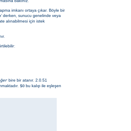
masına bakınız.
yapma imkanı ortaya çıkar. Böyle bir
lce’ derken, sunucu genelinde veya
e alınabilmesi için istek
ır.
ilebilir:
bire bir atanır. 2.0.51
eğer
ınmaktadır.
bu kalıp ile eşleşen
$0