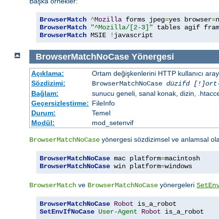
Başka örnekler:
BrowserMatch
^
Mozilla
 forms jpeg
=
yes browser
=
BrowserMatch
"^Mozilla/[2-3]"
BrowserMatch
 MSIE 
!
javascript
BrowserMatchNoCase
Yönergesi
Açıklama:
Ortam değişkenlerini HTTP kullanıcı aray
Sözdizimi:
BrowserMatchNoCase
düzifd [!]ort
Bağlam:
sunucu geneli, sanal konak, dizin, .htacc
Geçersizleştirme:
FileInfo
Durum:
Temel
Modül:
mod_setenvif
yönergesi sözdizimsel ve anlamsal ol
BrowserMatchNoCase
BrowserMatchNoCase
 mac platform
=
BrowserMatchNoCase
 win platform
=
windows
ve
yönergeleri
BrowserMatch
BrowserMatchNoCase
SetEn
BrowserMatchNoCase
Robot
SetEnvIfNoCase
User-Agent
Robot
 is_a_robot