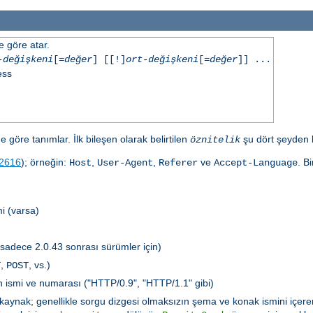
e göre atar.
-değişkeni
[=
değer
] [[!]
ort-değişkeni
[=
değer
]] ...
ess
e göre tanımlar. İlk bileşen olarak belirtilen
şu dört şeyden bi
öznitelik
2616
); örneğin:
,
,
ve
. B
Host
User-Agent
Referer
Accept-Language
i (varsa)
(sadece 2.0.43 sonrası sürümler için)
,
, vs.)
T
POST
ün ismi ve numarası ("HTTP/0.9", "HTTP/1.1" gibi)
özkaynak; genellikle sorgu dizgesi olmaksızın şema ve konak ismini içere