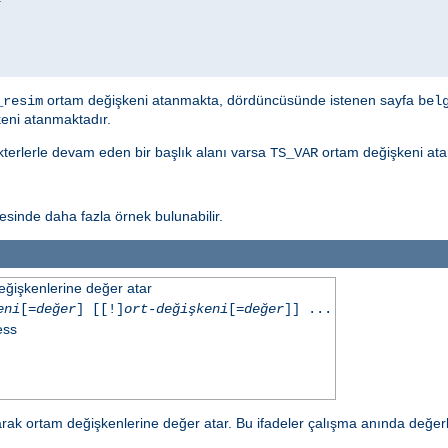
ortam değişkeni atanmakta, dördüncüsünde istenen sayfa
_resim
bel
eni atanmaktadır.
akterlerle devam eden bir başlık alanı varsa
ortam değişkeni ata
TS_VAR
sinde daha fazla örnek bulunabilir.
eğişkenlerine değer atar
eni
[=
değer
] [[!]
ort-değişkeni
[=
değer
]] ...
ess
ak ortam değişkenlerine değer atar. Bu ifadeler çalışma anında değerl