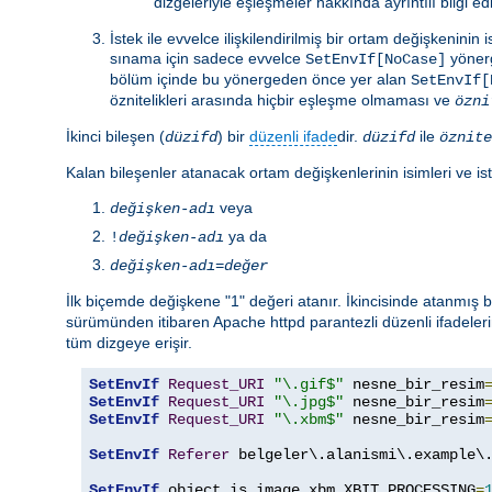
dizgeleriyle eşleşmeler hakkında ayrıntılı bilgi e
İstek ile evvelce ilişkilendirilmiş bir ortam değişkenin
sınama için sadece evvelce
yönerg
SetEnvIf[NoCase]
bölüm içinde bu yönergeden önce yer alan
SetEnvIf[
öznitelikleri arasında hiçbir eşleşme olmaması ve
özni
İkinci bileşen (
) bir
düzenli ifade
dir.
ile
düzifd
düzifd
öznite
Kalan bileşenler atanacak ortam değişkenlerinin isimleri ve ist
veya
değişken-adı
ya da
!
değişken-adı
değişken-adı
=
değer
İlk biçemde değişkene "1" değeri atanır. İkincisinde atanmış
sürümünden itibaren Apache httpd parantezli düzenli ifadeleri
tüm dizgeye erişir.
SetEnvIf
Request_URI
"\.gif$"
 nesne_bir_resim
SetEnvIf
Request_URI
"\.jpg$"
 nesne_bir_resim
SetEnvIf
Request_URI
"\.xbm$"
 nesne_bir_resim
SetEnvIf
Referer
 belgeler\.alanismi\.example\.
SetEnvIf
 object_is_image xbm XBIT_PROCESSING
=