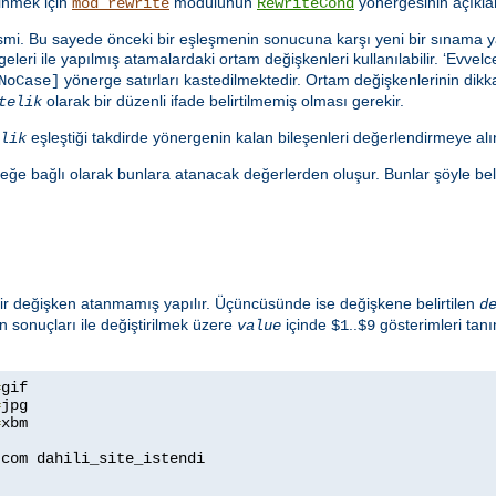
dinmek için
modülünün
yönergesinin açıkla
mod_rewrite
RewriteCond
in ismi. Bu sayede önceki bir eşleşmenin sonucuna karşı yeni bir sınama 
eleri ile yapılmış atamalardaki ortam değişkenleri kullanılabilir. ‘Evve
yönerge satırları kastedilmektedir. Ortam değişkenlerinin dikkat
NoCase]
olarak bir düzenli ifade belirtilmemiş olması gerekir.
telik
eşleştiği takdirde yönergenin kalan bileşenleri değerlendirmeye alın
lik
eğe bağlı olarak bunlara atanacak değerlerden oluşur. Bunlar şöyle belirt
 bir değişken atanmamış yapılır. Üçüncüsünde ise değişkene belirtilen
d
n sonuçları ile değiştirilmek üzere
içinde
..
gösterimleri tan
value
$1
$9
=
=
=
xbm

com dahili_site_istendi

1