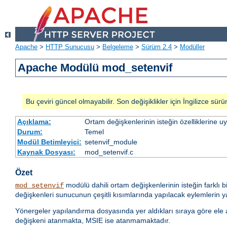
Apache
>
HTTP Sunucusu
>
Belgeleme
>
Sürüm 2.4
>
Modüller
Apache Modülü mod_setenvif
Bu çeviri güncel olmayabilir. Son değişiklikler için İngilizce sürü
Açıklama:
Ortam değişkenlerinin isteğin özelliklerine 
Durum:
Temel
Modül Betimleyici:
setenvif_module
Kaynak Dosyası:
mod_setenvif.c
Özet
modülü dahili ortam değişkenlerinin isteğin farklı b
mod_setenvif
değişkenleri sunucunun çeşitli kısımlarında yapılacak eylemlerin yan
Yönergeler yapılandırma dosyasında yer aldıkları sıraya göre ele alı
değişkeni atanmakta, MSIE ise atanmamaktadır.