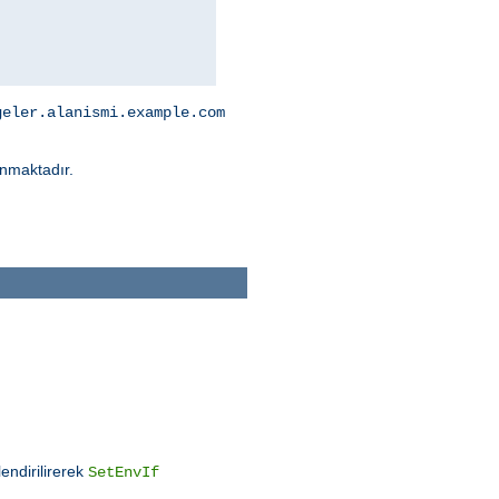
geler.alanismi.example.com
nmaktadır.
endirilirerek
SetEnvIf