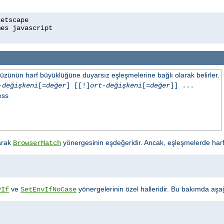
üzünün harf büyüklüğüne duyarsız eşleşmelerine bağlı olarak belirler.
-değişkeni
[=
değer
] [[!]
ort-değişkeni
[=
değer
]] ...
ess
arak
yönergesinin eşdeğeridir. Ancak, eşleşmelerde har
BrowserMatch
ve
yönergelerinin özel halleridir. Bu bakımda aşağıd
vIf
SetEnvIfNoCase