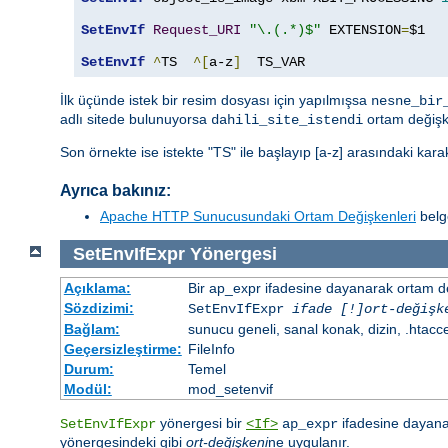
SetEnvIf
Request_URI
"\.(.*)$"
 EXTENSION
=
$1

SetEnvIf
^
TS  
^[
a-z
]
  TS_VAR
İlk üçünde istek bir resim dosyası için yapılmışsa
nesne_bir
adlı sitede bulunuyorsa
ortam değişk
dahili_site_istendi
Son örnekte ise istekte "TS" ile başlayıp [a-z] arasındaki kar
Ayrıca bakınız:
Apache HTTP Sunucusundaki Ortam Değişkenleri
belge
SetEnvIfExpr
Yönergesi
Açıklama:
Bir ap_expr ifadesine dayanarak ortam d
Sözdizimi:
SetEnvIfExpr
ifade [!]ort-değişk
Bağlam:
sunucu geneli, sanal konak, dizin, .htacc
Geçersizleştirme:
FileInfo
Durum:
Temel
Modül:
mod_setenvif
yönergesi bir
ifadesine dayanar
SetEnvIfExpr
<If>
ap_expr
yönergesindeki gibi
ort-değişkeni
ne uygulanır.