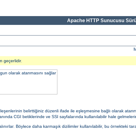
Apache HTTP Sunucusu Sürü
M
m geçerlidir.
uygun olarak atanmasını sağlar
ileşenlerinin belirttiğiniz düzenli ifade ile eşleşmesine bağlı olarak at
ında CGI betiklerinde ve SSI sayfalarında kullanılabilir hale gelmelerine
nırlar. Böylece daha karmaşık dizilimler kullanılabilir, bu örnekteki tar