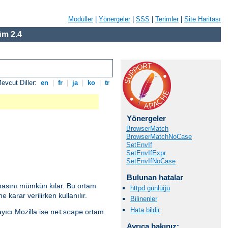
Modüller
|
Yönergeler
|
SSS
|
Terimler
|
Site Haritası
m 2.4
evcut Diller:
en
|
fr
|
ja
|
ko
|
tr
Yönergeler
BrowserMatch
BrowserMatchNoCase
SetEnvIf
SetEnvIfExpr
SetEnvIfNoCase
Bulunan hatalar
anmasını mümkün kılar. Bu ortam
httpd günlüğü
 karar verilirken kullanılır.
Bilinenler
Hata bildir
ayıcı Mozilla ise
ortam
netscape
Ayrıca bakınız: