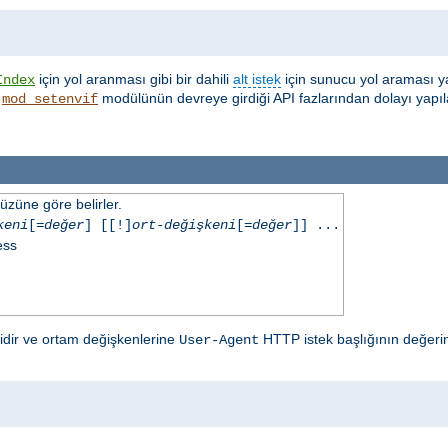
için yol aranması gibi bir dahili
alt istek
için sunucu yol araması y
Index
,
modülünün devreye girdiği API fazlarından dolayı yapıl
mod_setenvif
üzüne göre belirler.
keni
[=
değer
] [[!]
ort-değişkeni
[=
değer
]] ...
ess
lidir ve ortam değişkenlerine
HTTP istek başlığının değerin
User-Agent