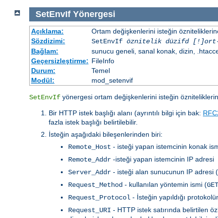
SetEnvIf
Yönergesi
Açıklama:
Ortam değişkenlerini isteğin özniteliklerin
Sözdizimi:
SetEnvIf
öznitelik düzifd [!]ort
Bağlam:
sunucu geneli, sanal konak, dizin, .htacc
Geçersizleştirme:
FileInfo
Durum:
Temel
Modül:
mod_setenvif
yönergesi ortam değişkenlerini isteğin özniteliklerin
SetEnvIf
Bir HTTP istek başlığı alanı (ayrıntılı bilgi için bak:
RFC
fazla istek başlığı belirtilebilir.
İsteğin aşağıdaki bileşenlerinden biri:
- isteği yapan istemcinin konak ism
Remote_Host
-isteği yapan istemcinin IP adresi
Remote_Addr
- isteği alan sunucunun IP adresi 
Server_Addr
- kullanılan yöntemin ismi (
Request_Method
GE
- İsteğin yapıldığı protokol
Request_Protocol
- HTTP istek satırında belirtilen 
Request_URI