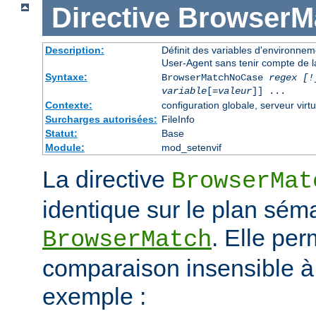
Directive
BrowserM
Description:
Définit des variables d'environne
User-Agent sans tenir compte de l
Syntaxe:
BrowserMatchNoCase
regex [!
variable
[=
valeur
]] ...
Contexte:
configuration globale, serveur virtu
Surcharges autorisées:
FileInfo
Statut:
Base
Module:
mod_setenvif
La directive
BrowserMat
identique sur le plan séma
. Elle pe
BrowserMatch
comparaison insensible à
exemple :