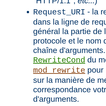
"HTTP/1.1",
etc...
)
- la 
Request_URI
dans la ligne de req
général la partie de 
protocole et le nom 
chaîne d'arguments. 
du m
RewriteCond
pour 
mod_rewrite
sur la manière de me
correspondance vot
d'arguments.