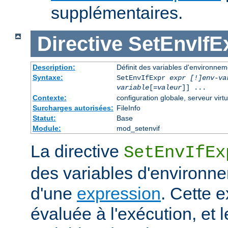
supplémentaires.
Directive
SetEnvIfE
Description:
Définit des variables d'environne
Syntaxe:
SetEnvIfExpr
expr [!]env-va
variable
[=
valeur
]] ...
Contexte:
configuration globale, serveur virtu
Surcharges autorisées:
FileInfo
Statut:
Base
Module:
mod_setenvif
La directive
SetEnvIfEx
des variables d'environne
d'une
expression
. Cette 
évaluée à l'exécution, et l