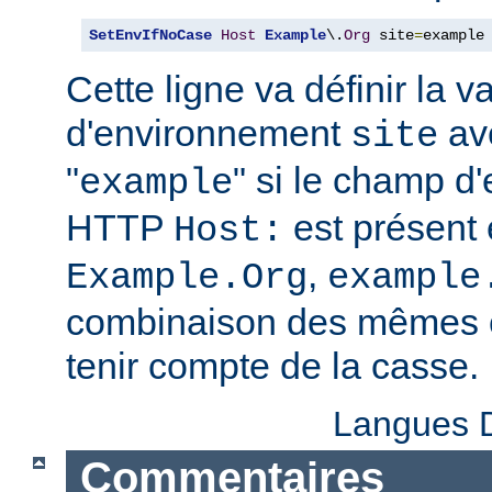
SetEnvIfNoCase
Host
Example
\.
Org
 site
=
example
Cette ligne va définir la v
d'environnement
ave
site
"
" si le champ d
example
HTTP
est présent 
Host:
,
Example.Org
example
combinaison des mêmes c
tenir compte de la casse.
Langues D
Commentaires