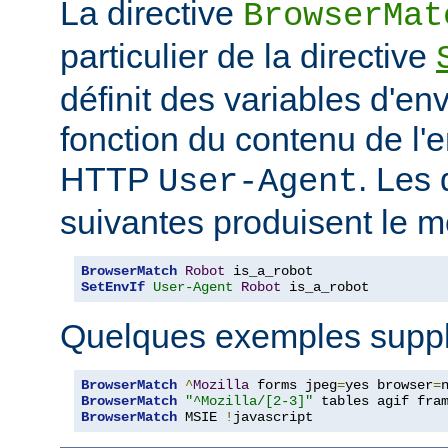
La directive
BrowserMat
particulier de la directive
définit des variables d'e
fonction du contenu de l'
HTTP
. Les 
User-Agent
suivantes produisent le m
BrowserMatch
Robot
SetEnvIf
User-Agent
Robot
 is_a_robot
Quelques exemples suppl
BrowserMatch
^
Mozilla
 forms jpeg
=
yes browser
=
BrowserMatch
"^Mozilla/[2-3]"
BrowserMatch
 MSIE 
!
javascript