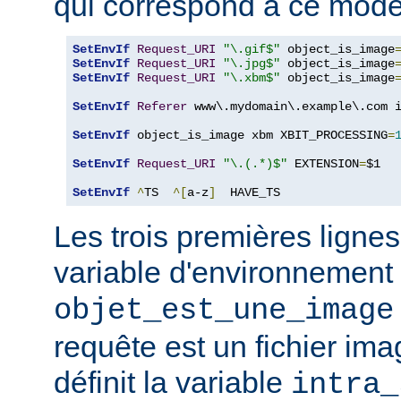
qui correspond à ce modè
SetEnvIf
Request_URI
"\.gif$"
 object_is_image
SetEnvIf
Request_URI
"\.jpg$"
 object_is_image
SetEnvIf
Request_URI
"\.xbm$"
 object_is_image
SetEnvIf
Referer
 www\.mydomain\.example\.com i
SetEnvIf
 object_is_image xbm XBIT_PROCESSING
=
SetEnvIf
Request_URI
"\.(.*)$"
 EXTENSION
=
$1

SetEnvIf
^
TS  
^[
a-z
]
  HAVE_TS
Les trois premières lignes
variable d'environnement
objet_est_une_image
requête est un fichier ima
définit la variable
intra_