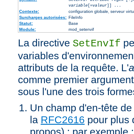
variable
[=
valeur
]] ...
Contexte:
configuration globale, serveur virtu
Surcharges autorisées:
FileInfo
Statut:
Base
Module:
mod_setenvif
La directive
pe
SetEnvIf
variables d'environnement
attributs de la requête. L'
a
comme premier argument 
sous l'une des trois forme
Un champ d'en-tête de
la
RFC2616
pour plus d
propos) ; par exemple 