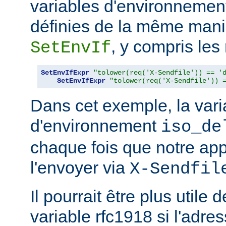
variables d'environneme
définies de la même maniè
, y compris les
SetEnvIf
SetEnvIfExpr
"tolower(req('X-Sendfile')) == '
SetEnvIfExpr
"tolower(req('X-Sendfile')) 
Dans cet exemple, la vari
d'environnement
iso_de
chaque fois que notre app
l'envoyer via
X-Sendfil
Il pourrait être plus utile 
variable rfc1918 si l'adres