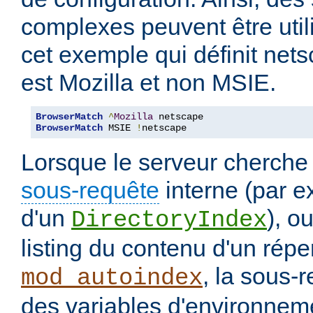
complexes peuvent être uti
cet exemple qui définit nets
est Mozilla et non MSIE.
BrowserMatch
^
Mozilla
BrowserMatch
 MSIE 
!
netscape
Lorsque le serveur cherche
sous-requête
interne (par e
d'un
), o
DirectoryIndex
listing du contenu d'un répe
, la sous-
mod_autoindex
des variables d'environneme