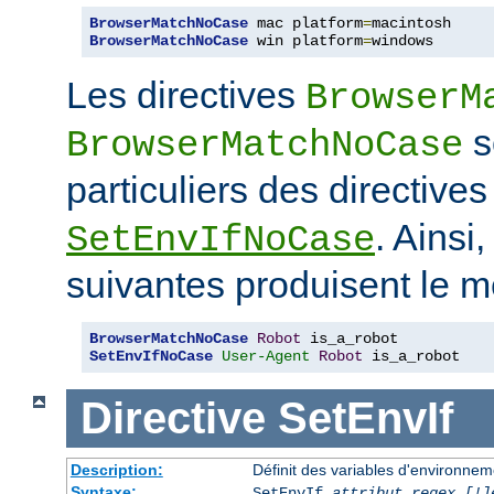
BrowserMatchNoCase
 mac platform
=
BrowserMatchNoCase
 win platform
=
windows
Les directives
BrowserM
s
BrowserMatchNoCase
particuliers des directive
. Ainsi
SetEnvIfNoCase
suivantes produisent le m
BrowserMatchNoCase
Robot
SetEnvIfNoCase
User-Agent
Robot
 is_a_robot
Directive
SetEnvIf
Description:
Définit des variables d'environneme
Syntaxe:
SetEnvIf
attribut regex [!]