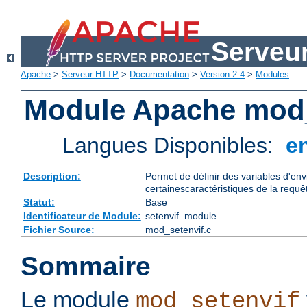
Serveu
Apache
>
Serveur HTTP
>
Documentation
>
Version 2.4
>
Modules
Module Apache mod_
Langues Disponibles:
e
Description:
Permet de définir des variables d'en
certainescaractéristiques de la requê
Statut:
Base
Identificateur de Module:
setenvif_module
Fichier Source:
mod_setenvif.c
Sommaire
Le module
mod_setenvif