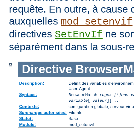
requête. En outre, à cause 
auxquelles
mod_setenvif
directives
ne son
SetEnvIf
séparément dans la sous-re
Directive
BrowserM
Description:
Définit des variables d'environne
User-Agent
Syntaxe:
BrowserMatch
regex [!]env-v
variable
[=
valeur
]] ...
Contexte:
configuration globale, serveur virtu
Surcharges autorisées:
FileInfo
Statut:
Base
Module:
mod_setenvif