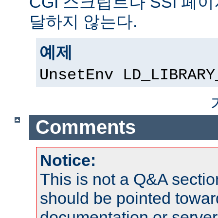
CGI 스크립트나 SSI 페
달하지 않는다.
예제
UnsetEnv LD_LIBRARY
Comments
Notice:
This is not a Q&A sect
should be pointed towar
documentation or serve