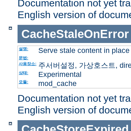
Documentation not yet tr
English version of docum
CacheStaleOnError
Serve stale content in place
설명:
문법:
주서버설정, 가상호스트, directo
사용장소:
Experimental
상태:
mod_cache
모듈:
Documentation not yet tr
English version of docum
CacheStoreExpired