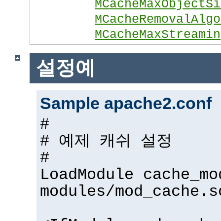
MCacheMaxObjectSi
MCacheRemovalAlgo
MCacheMaxStreamin
설정예
Sample apache2.conf
#
# 예제 캐쉬 설정
#
LoadModule cache_mo
modules/mod_cache.s