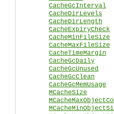
CacheGcInterval
CacheDirLevels
CacheDirLength
CacheExpiryCheck
CacheMinFileSize
CacheMaxFileSize
CacheTimeMargin
CacheGcDaily
CacheGcUnused
CacheGcClean
CacheGcMemUsage
MCacheSize
MCacheMaxObjectCo
MCacheMinObjectSi