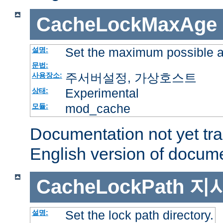
CacheLockMaxAge
Set the maximum possible a
설명:
문법:
주서버설정, 가상호스트
사용장소:
Experimental
상태:
mod_cache
모듈:
Documentation not yet tr
English version of docum
CacheLockPath
지
Set the lock path directory.
설명: