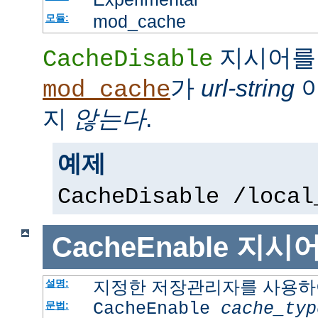
mod_cache
모듈:
지시어를
CacheDisable
가
url-string
이
mod_cache
지
않는다
.
예제
CacheDisable /local
CacheEnable
지시
지정한 저장관리자를 사용하여
설명:
CacheEnable
cache_typ
문법: