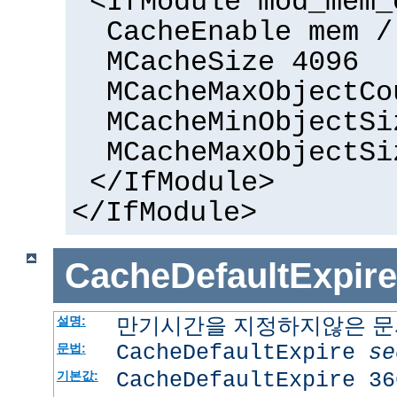
<IfModule mod_mem_
CacheEnable mem /
MCacheSize 4096
MCacheMaxObjectCo
MCacheMinObjectSi
MCacheMaxObjectSi
</IfModule>
</IfModule>
CacheDefaultExpire
만기시간을 지정하지않은 문서
설명:
CacheDefaultExpire
se
문법:
CacheDefaultExpire 36
기본값: