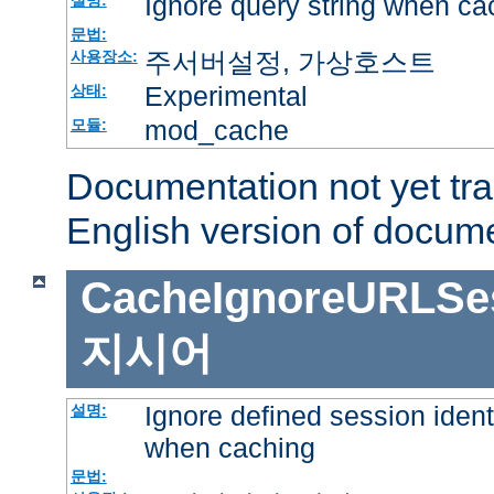
Ignore query string when ca
설명:
문법:
주서버설정, 가상호스트
사용장소:
Experimental
상태:
mod_cache
모듈:
Documentation not yet tr
English version of docum
CacheIgnoreURLSess
지시어
Ignore defined session ident
설명:
when caching
문법: