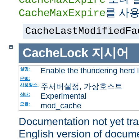
를 사용
CacheMaxExpire
CacheLastModifiedFa
CacheLock
지시어
Enable the thundering herd 
설명:
문법:
주서버설정, 가상호스트
사용장소:
Experimental
상태:
mod_cache
모듈:
Documentation not yet tr
English version of docum