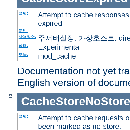
Attempt to cache responses 
설명:
expired
문법:
주서버설정, 가상호스트, directo
사용장소:
Experimental
상태:
mod_cache
모듈:
Documentation not yet tr
English version of docum
CacheStoreNoStor
Attempt to cache requests o
설명:
been marked as no-store.