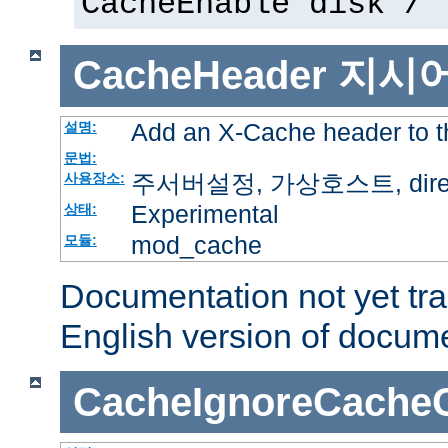
CacheEnable disk /
CacheHeader
지시
Add an X-Cache header to t
설명:
문법:
주서버설정, 가상호스트, directo
사용장소:
Experimental
상태:
mod_cache
모듈:
Documentation not yet tr
English version of docum
CacheIgnoreCacheC