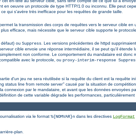
et en-tête au serveur cible, sans tenir compte de ce que lui a envoyé l
ant en oeuvre un protocole de type HTTP/1.0 ou inconnu. Elle peut cep
 ce qui s'avère très inefficace pour les requêtes de grande taille.
e permet la transmission des corps de requêtes vers le serveur cible en u
plus efficace, mais nécessite que le serveur cible supporte le protoco
 défaut) ou
. Les versions précédentes de httpd supprimaien
Suppress
 serveur cible envoie une réponse intermédiaire, il se peut qu'il étende
simplement non conforme. Le comportement du mandataire est donc ma
compatible avec le protocole, ou
proxy-interim-response Suppres
artie d'un jeu ne sera réutilisée si la requête du client est la requête i
ng status line from remote server" causé par la situation de compétition
e la connexion par le mandataire, et avant que les données envoyées pa
a définition de cette variable dégrade les performances, particulièrement
ournalisation via le format
dans les directives
%{NOMVAR}n
LogFormat
arrière-plan.