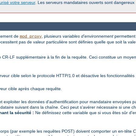
urisé votre serveur
. Les serveurs mandataires ouverts sont dangereux
ortement de
, plusieurs
variables d'environnement
permettent 
mod_proxy
essitent pas de valeur particulière sont définies quelle que soit la vale
ne CR-LF supplémentaire à la fin de la requête. Ceci constitue un mo
veur cible selon le protocole HTTP/1.0 et désactive les fonctionnalité
veur cible après chaque requête.
e et exploiter les données d'authentification pour mandataire envoyées par
dataire suivant dans la chaîne. Ceci peut s'avérer nécessaire si une c
ant la sécurité :
Ne définissez cette variable que si vous êtes sûr d'en
corps (par exemple les requêtes POST) doivent comporter un en-tête
C