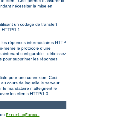
e client. Ceci permet d'assurer la
endant nécessiter la mise en
tilisant un codage de transfert
le HTTP/1.1.
t les réponses intermédiaires HTTP
 lui-même le protocole d'une
intenant configurable : définissez
pour supprimer les réponses
s
nitiale pour une connexion. Ceci
 au cours de laquelle le serveur
r le mandataire n'atteignent le
 avec les clients HTTP/1.0.
ou
:
ErrorLogFormat