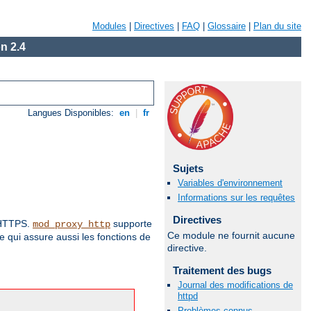
Modules
|
Directives
|
FAQ
|
Glossaire
|
Plan du site
n 2.4
Langues Disponibles:
en
|
fr
Sujets
Variables d'environnement
Informations sur les requêtes
Directives
t HTTPS.
supporte
mod_proxy_http
Ce module ne fournit aucune
 qui assure aussi les fonctions de
directive.
Traitement des bugs
Journal des modifications de
httpd
Problèmes connus