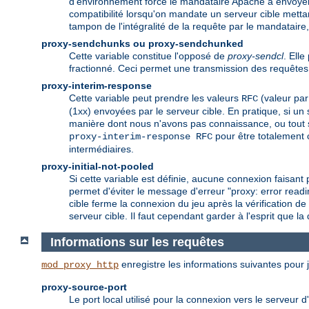
d'environnement force le mandataire Apache à envoyer c
compatibilité lorsqu'on mandate un serveur cible mett
tampon de l'intégralité de la requête par le mandataire,
proxy-sendchunks ou proxy-sendchunked
Cette variable constitue l'opposé de
proxy-sendcl
. Ell
fractionné. Ceci permet une transmission des requêtes 
proxy-interim-response
Cette variable peut prendre les valeurs
(valeur par
RFC
(1xx) envoyées par le serveur cible. En pratique, si un
manière dont nous n'avons pas connaissance, ou tout 
pour être totalement 
proxy-interim-response RFC
intermédiaires.
proxy-initial-not-pooled
Si cette variable est définie, aucune connexion faisant p
permet d'éviter le message d'erreur "proxy: error readi
cible ferme la connexion du jeu après la vérification d
serveur cible. Il faut cependant garder à l'esprit que l
Informations sur les requêtes
enregistre les informations suivantes pour j
mod_proxy_http
proxy-source-port
Le port local utilisé pour la connexion vers le serveur d'