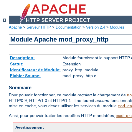
Apache
>
Serveur HTTP
>
Documentation
>
Version 2.4
>
Modules
Module Apache mod_proxy_http
Description:
Module fournissant le support HTTP
Statut:
Extension
Identificateur de Module:
proxy_http_module
Fichier Source:
mod_proxy_http.c
Sommaire
Pour pouvoir fonctionner, ce module
requiert
le chargement de
mo
HTTP/0.9, HTTP/1.0 et HTTP/1.1. Il ne fournit
aucune
fonctionnal
mise en cache, vous devez utiliser les services du module
mod_ca
Ainsi, pour pouvoir traiter les requêtes HTTP mandatées,
mod_pr
Avertissement